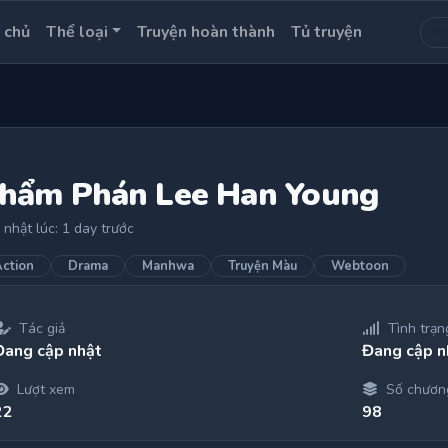
 chủ
Thể loại
Truyện hoàn thành
Tủ truyện
hẩm Phán Lee Han Young
 nhật lúc: 1 day trước
ction
Drama
Manhwa
Truyện Màu
Webtoon
Tác giả
Tình trạn
Đang cập nhật
Đang cập n
Lượt xem
Số chươn
22
98