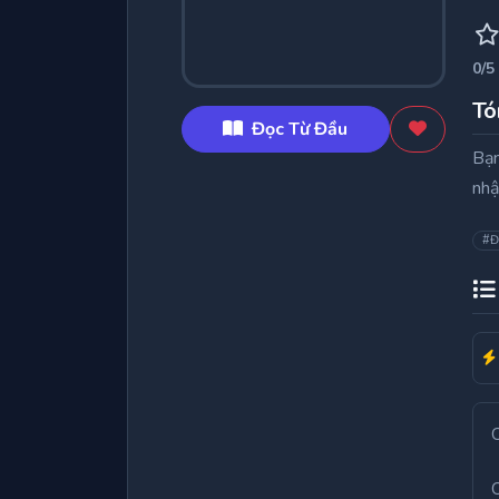
0
/5
Tó
Đọc Từ Đầu
Bạn
nhậ
#Đ