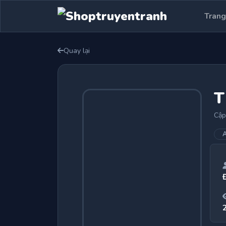
Trang
Quay lại
T
Cập
A