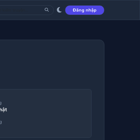
Đăng nhập
g
hật
g