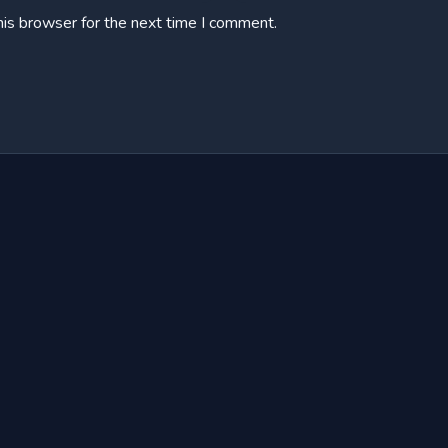
his browser for the next time I comment.
Chương 43
Chương 44
Chương 45
Chương 46
Chương 47
Chương 48
Chương 49
Chương 50
Chương 51
Chương 52