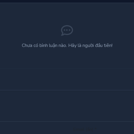
Chương 24
Chương 25
Chương 26
Chương 27
Chương 28
Chương 29
Chưa có bình luận nào. Hãy là người đầu tiên!
Chương 30
Chương 31
Chương 32
Chương 33
Chương 34
Chương 35
Chương 36
Chương 37
Chương 38
Chương 40
Chương 41
Chương 42