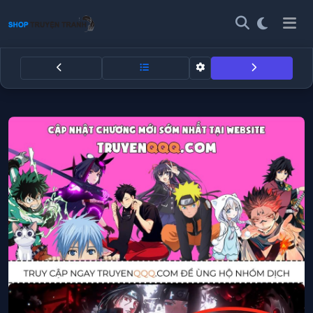
Tsubasa – Giấc Mơ Sân Cỏ - Chươ