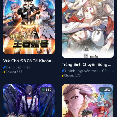
Vừa Chơi Đã Có Tài Khoản Vương Giả
Trùng Sinh Chuyên Sủng Độc Phi Của Nhiếp Chính Vương
Đang cập nhật
Ý Ninh (Nguyên tác) + Cửu Linh Động Mạn
Chương 563
Chương 175
330
152