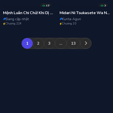
17
2
Mệnh Luân Chi Chủ! Khi Dị Biến Giáng Lâm Nhân Gian!
Midari Ni Tsukasete Wa Narimasen
Đang cập nhật
Kurita Aguri
Chương 224
Chương 10
1
2
3
…
13