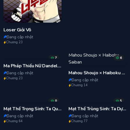
Loser Giỏi Võ
Đang cập nhật
Chương 23
Mahou Shoujo × Haiboku
7
6
Saiban
Ma Pháp Thiếu Nữ Dandelion
Mahou Shoujo × Haiboku Saiban
Đang cập nhật
Chương 23
Đang cập nhật
Chương 14
0
5
Mạt Thế Trọng Sinh: Ta Quay Gacha Làm Trùm!
Mạt Thế Trùng Sinh: Ta Dựa Vào Mở Rương Vấn Dỉnh Đỉnh Phong
Đang cập nhật
Đang cập nhật
Chương 64
Chương 77