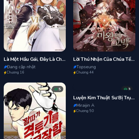
Là Một Hầu Gái, Đây Là Chuyện Đương Nhiên Ạ.
Lời Thú Nhận Của Chúa Tể Bóng Tối
Đang cập nhật
Topseung
Chương 16
Chương 44
5
3
Luyện Kim Thuật Sư Bị Trục Xuất, Có Muốn Xây Dựng Hầm Ngục Mạnh Nhất Không?
Miraijin A
Chương 50