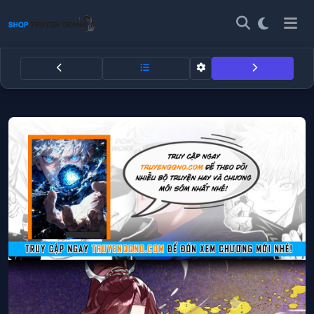
Thần Quỷ Thế Giới, Ta Có Ngộ Tín